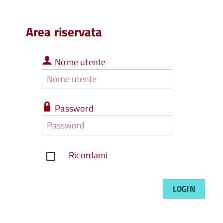
page
Area riservata
Nome
Nome utente
utente
Nome
utente
dimentic
Password
Password
Passwor
dimentic
Ricordami
LOGIN