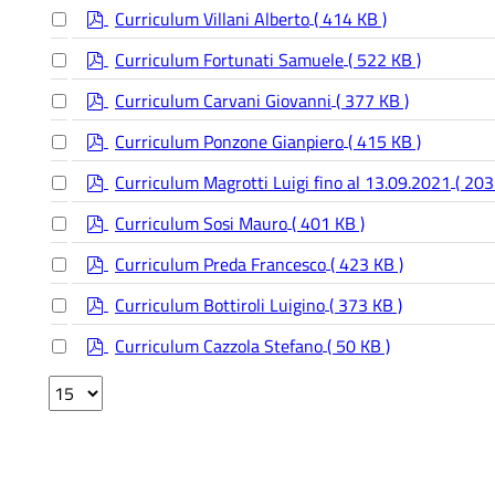
item
p
Select
f
Curriculum Villani Alberto
( 414 KB )
an
d
item
p
Select
f
Curriculum Fortunati Samuele
( 522 KB )
an
d
item
p
Select
f
Curriculum Carvani Giovanni
( 377 KB )
an
d
item
p
Select
f
Curriculum Ponzone Gianpiero
( 415 KB )
an
d
item
p
Select
f
Curriculum Magrotti Luigi fino al 13.09.2021
( 203
an
d
item
p
Select
f
Curriculum Sosi Mauro
( 401 KB )
an
d
item
p
Select
f
Curriculum Preda Francesco
( 423 KB )
an
d
item
p
Select
f
Curriculum Bottiroli Luigino
( 373 KB )
an
d
item
p
Select
f
Curriculum Cazzola Stefano
( 50 KB )
an
d
item
Select
f
the
number
of
documents
per