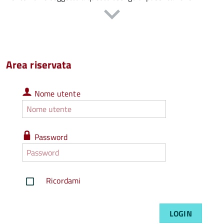
Area riservata
Nome
Nome utente
utente
Nome
utente
dimenticato
Password
Password
Password
dimenticata
Ricordami
LOGIN