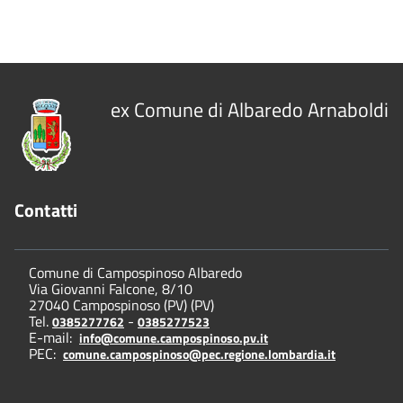
ex Comune di Albaredo Arnaboldi
Contatti
Comune di Campospinoso Albaredo
Via Giovanni Falcone, 8/10
27040 Campospinoso (PV) (PV)
Tel.
-
0385277762
0385277523
E-mail:
info@comune.campospinoso.pv.it
PEC:
comune.campospinoso@pec.regione.lombardia.it