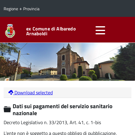
+
Regione
Provincia
ex Comune di Albaredo
Arnaboldi
Download selected
Dati sui pagamenti del servizio sanitario
Cartella
nazionale
Decreto Legislativo n. 33/2013, Art. 41, c. 1-bis
L'ente non è soggetto a questo obbligo di pubblicazione.