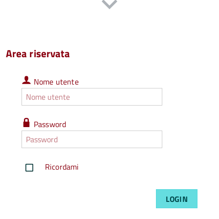
Area riservata
Nome
Nome utente
utente
Nome
utente
dimenticato
Password
Password
Password
dimenticata
Ricordami
LOGIN